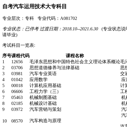
自考汽车运用技术大专科目
专业层次：专科 专业代码：A081702
专业状态：已停考 过渡日期：2018.10--2021.6.30
(专业状态
请毕业)
考试科目一览表:
序号
课程代码
课程名称
1
12656
毛泽东思想和中国特色社会主义理论体系概论
毛
2
03706
思想道德修养与法律基础
思
3
03981
汽车专业英语
交
4
01042
应用数学
应
5
00018
计算机应用基础
计
6
06606
工程力学（三）
工
7
05463
机械制图基础
机
8
02185
机械设计基础
机
9
03972
汽车营销与策划
汽
汽
汽车构造与原理
10
08570
汽