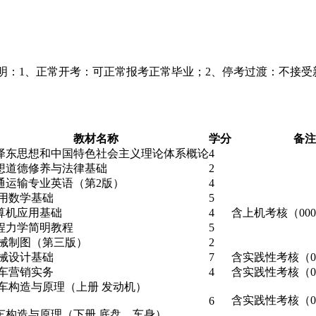
说明：1、正常开考：可正常报考正常毕业；2、停考过渡：不接
教材名称
学分
备注
泽东思想和中国特色社会主义理论体系概论
4
想道德修养与法律基础
2
通运输专业英语（第2版）
4
用数学基础
5
算机应用基础
4
含上机考核（000
程力学简明教程
5
械制图（第三版）
2
械设计基础
7
含实践性考核（02
车营销实务
4
含实践性考核（03
车构造与原理（上册 发动机）
含实践性考核（08
6
车构造与原理（下册 底盘、车身）