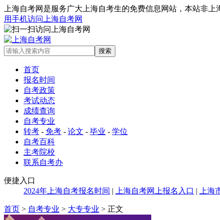
上海自考网是服务广大上海自考生的免费信息网站，本站非上海自考办
用手机访问上海自考网
首页
报名时间
自考政策
考试动态
成绩查询
自考专业
转考
-
免考
-
论文
-
毕业
-
学位
自考百科
主考院校
联系自考办
便捷入口
2024年上海自考报名时间
|
上海自考网上报名入口
|
上海
首页
>
自考专业
>
大专专业
> 正文